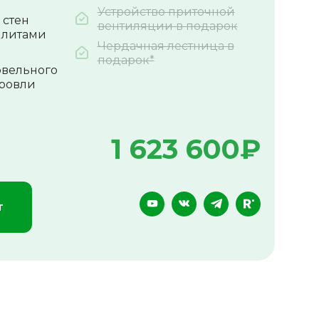
Устройство приточной
 стен
вентиляции в подарок
плитами
Чердачная лестница в
подарок*
овельного
кровли
1 623 600
₽
т