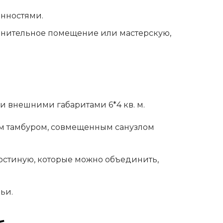
енностями.
лнительное помещение или мастерскую,
и и внешними габаритами 6*4 кв. м.
лым тамбуром, совмещенным санузлом
гостиную, которые можно объединить,
ьи.