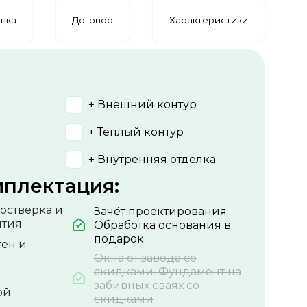
вка
Договор
Характеристики
+ Внешний контур
+ Теплый контур
+ Внутренняя отделка
мплектация:
остверка и
Зачёт проектирования.
ытия
Обработка основания в
подарок
тен и
Окна от завода со
скидками. Фундамент на
забивных сваях со
ой
скидками