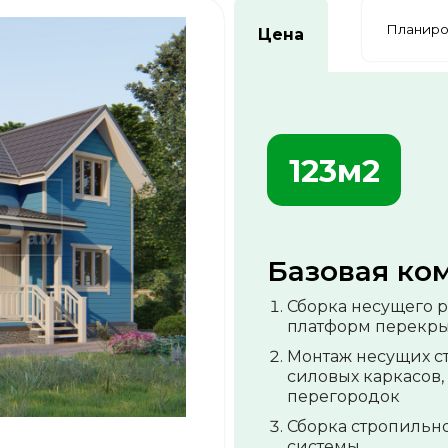
Планиро
Цена
123м2
Базовая ко
Сборка несущего р
платформ перекр
Монтаж несущих с
силовых каркасов,
перегородок
Сборка стропильн
системы