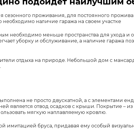
ощино подойдет наилучшим о
ля сезонного проживания, для постоянного прожив
но необходимо наличие гаража на своем участке
ым необходимо меньше пространства для ухода и о
гчает уборку и обслуживание, а наличие гаража по
бители отдыха на природе. Небольшой дом с манса
.
полнена не просто двускатной, а с элементами енд
ней является отвод осадков с крыши. Покрытие – 
пользовать мягкую наплавляемую кровлю.
ой имитацией бруса, придавая ему особый визуаль